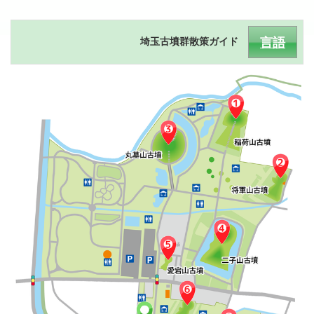
言語
埼玉古墳群散策ガイド